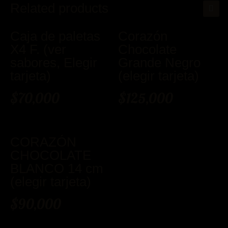
X4
Related products
C.
(ver
Caja de paletas
Corazón
sabores,
X4 F. (ver
Chocolate
elegir
sabores, Elegir
Grande Negro
tarjeta)
tarjeta)
(elegir tarjeta)
quantity
$
70,000
$
125,000
CORAZÓN
CHOCOLATE
BLANCO 14 cm
(elegir tarjeta)
$
90,000