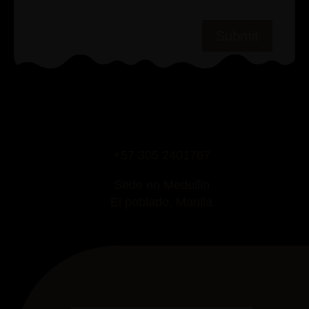
+57 305 2401767
Sede en Medellin
El poblado, Manila