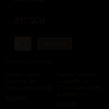
blancos y choquis.
$
17,500
Gelato
Add to cart
cheesecake
fresa
Cubierta
Related products
de
chocolate
Gelato oreo
Gelato Vainilla
notas
cubierta de
Cubierta de
a
chocolate blanco
Chocolate notas
fresa
a pistachio
quantity
$
17,500
$
17,500